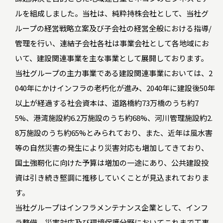
ルを組成しました。当社は、純粋持株会社として、当社グ
ループの経営戦略立案及び子会社の経営全般における指導/
管理を行い、連結子会社各社は事業会社として各地域にお
いて、建設関連事業を主な事業として展開しております。
当社グループの主力事業である建設関連事業においては、2
040年にかけインフラの老朽化が進み、2040年に建設後50年
以上が経過する社会資本は、道路橋約73万橋のうち約7
5%、港湾施設約6.2万施設のうち約68%、河川管理施設約2.
8万施設のうち約65%とみられており、また、近年は風水害
等の自然災害の発生により災害対応も増加してきており、
国土強靭化に向けた予算は増加の一途にあり、公共建設投
資は引き続き堅調に推移していくことが見込まれておりま
す。
当社グループはインフラメンテナンス企業として、インフ
ラ整備、災害対応及び環境保護分野においてこれまで工事